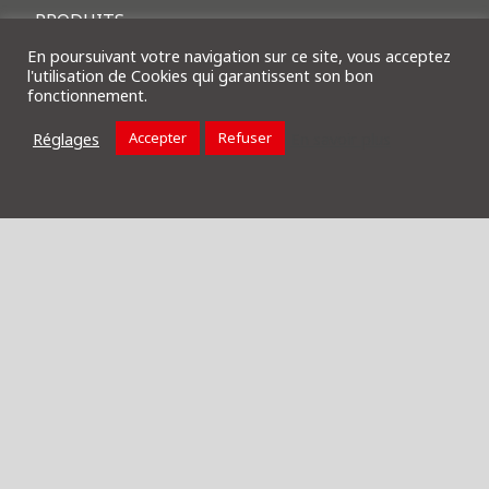
PRODUITS
ACTUALITÉS
En poursuivant votre navigation sur ce site, vous acceptez
l'utilisation de Cookies qui garantissent son bon
CONTACT
fonctionnement.
MENTIONS LÉGALES
Réglages
En savoir plus
Accepter
Refuser
BB Stores
615 route de l’Eculaz
74930 Reignier-Esery
Tél. : 04 50 43 44 09
accueil@bbstores.fr